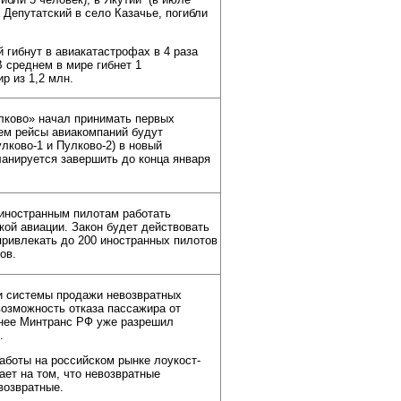
 Депутатский в село Казачье, погибли
 гибнут в авиакатастрофах в 4 раза
 среднем в мире гибнет 1
р из 1,2 млн.
лково» начал принимать первых
ем рейсы авиакомпаний будут
лково-1 и Пулково-2) в новый
ланируется завершить до конца января
иностранным пилотам работать
ой авиации. Закон будет действовать
 привлекать до 200 иностранных пилотов
ов.
и системы продажи невозвратных
возможность отказа пассажира от
анее Минтранс РФ уже разрешил
.
аботы на российском рынке лоукост-
ет на том, что невозвратные
возвратные.