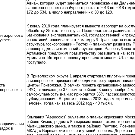
Авиа», которая будет заниматься перевозками на Дальне
заложена перспектива бурного роста: c 2013 по 2018 год 
172 до 534, а число направлений - с 30 до 128.
К концу 2019 года планируется вывести аэропорт на обсл
обработку 25 тыс. тонн груза. Предполагается развивать 
базирования экспериментальной, государственной и граж
ия аэропорта
инвестиций оценивается в 7 млрд руб. Транспортно-выст
укост-
структура госкорпорации «Ростех») планирует развивать 
аэропорт для авиакомпаний-лоукостеров. Ранее губернат
Артамонов предложил правительству развивать в качеств
Ермолино. Интерес к проекту проявила компания UTair, о
поступало.
В Приволжском округе 1 апреля стартовал пилотный про
авиаперевозок, призванный соединить регулярным авиас
кта
центры Приволжья. В рамках проекта организовано авиа
перевозок в
ПФО, включающее 37 прямых рейсов. К концу ноября 4 ма
самоокупаемость (на них приходится 35% пассажиропотока
субсидирования. В целом с начала 2013 года межрегиона
человек, тогда как за весь 2012 год - 40 тысяч.
Компания "Аэросоюз" объявила о планах окружения Моск
районе Химок, рядом с Каширским шоссе, около торгового 
зворачивания
Мытищинского рынка, а также в районах Реутово, Ясенево
щадок в
МКАД с Варшавским шоссе и улицей Генерала Дорохова. 