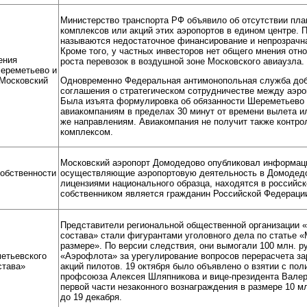
Министерство транспорта РФ объявило об отсутствии пл
комплексов или акций этих аэропортов в едином центре. 
называются недостаточное финансирование и непрозрачн
Кроме того, у частных инвесторов нет общего мнения от
ения
роста перевозок в воздушной зоне Московского авиаузла.
Шереметьево и
Одновременно Федеральная антимонопольная служба доб
Московский
соглашения о стратегическом сотрудничестве между аэр
Была изъята формулировка об обязанности Шереметьево 
авиакомпаниям в пределах 30 минут от времени вылета и
же направлениям. Авиакомпания не получит также конт
комплексом.
Московский аэропорт Домодедово опубликовал информаци
собственности
осуществляющие аэропортовую деятельность в Домодедов
лицензиями национального образца, находятся в российск
собственником является гражданин Российской Федераци
Представители региональной общественной организации 
состава» стали фигурантами уголовного дела по статье 
размере». По версии следствия, они вымогали 100 млн. ру
етьевского
«Аэрофлота» за урегулирование вопросов перерасчета з
става»
акций пилотов. 19 октября было объявлено о взятии с по
профсоюза Алексея Шляпникова и вице-президента Вале
первой части незаконного вознаграждения в размере 10 м
до 19 декабря.