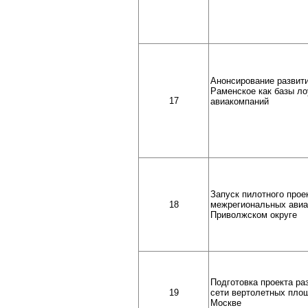
Анонсирование развит
Раменское как базы ло
17
авиакомпаний
Запуск пилотного прое
18
межрегиональных авиа
Приволжском округе
Подготовка проекта ра
19
сети вертолетных пло
Москве