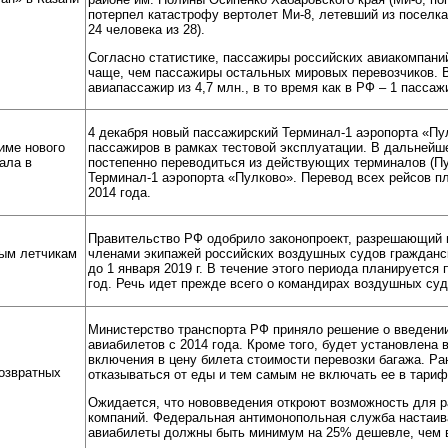
потерпел катастрофу вертолет Ми-8, летевший из поселка
24 человека из 28).
Согласно статистике, пассажиры российских авиакомпаний
чаще, чем пассажиры остальных мировых перевозчиков. В
авиапассажир из 4,7 млн., в то время как в РФ – 1 пассажи
4 декабря новый пассажирский Терминал-1 аэропорта «Пу
име нового
пассажиров в рамках тестовой эксплуатации. В дальнейш
ала в
постепенно переводиться из действующих терминалов (Пу
Терминал-1 аэропорта «Пулково». Перевод всех рейсов п
2014 года.
Правительство РФ одобрило законопроект, разрешающий 
ым летчикам
членами экипажей российских воздушных судов гражданск
до 1 января 2019 г. В течение этого периода планируется
год. Речь идет прежде всего о командирах воздушных суд
Министерство транспорта РФ приняло решение о введени
авиабилетов с 2014 года. Кроме того, будет установлена 
включения в цену билета стоимости перевозки багажа. Р
озвратных
отказываться от еды и тем самым не включать ее в тариф
Ожидается, что нововведения откроют возможность для р
компаний. Федеральная антимонопольная служба настаива
авиабилеты должны быть минимум на 25% дешевле, чем 