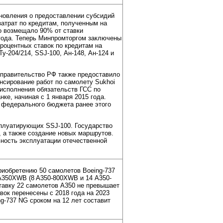
новления о предоставлении субсидий
атрат по кредитам, полученным на
во возмещало 90% от ставки
года. Теперь Минпромторгом заключены
роцентных ставок по кредитам на
у-204/214, SSJ-100, Ан-148, Ан-124 и
 правительство РФ также предоставило
нсирование работ по самолету Sukhoi
 исполнения обязательств ГСС по
ке, начиная с 1 января 2015 года.
 федерального бюджета ранее этого
сплуатирующих SSJ-100. Государство
8, а также создание новых маршрутов.
ность эксплуатации отечественной
риобретению 50 самолетов Boeing-737
A350XWB (8 A350-800XWB и 14 A350-
тавку 22 самолетов A350 не превышает
вок перенесены с 2018 года на 2023
g-737 NG сроком на 12 лет составит