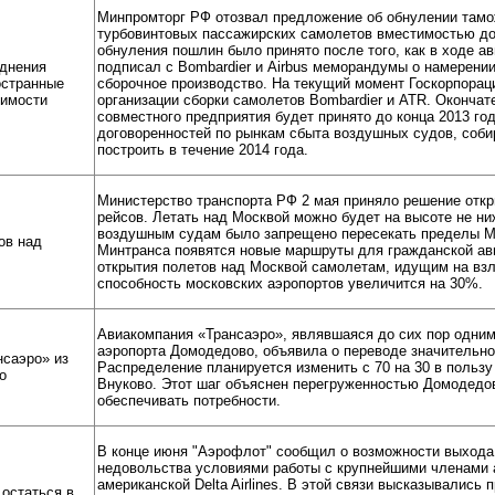
Минпромторг РФ отозвал предложение об обнулении тамо
турбовинтовых пассажирских самолетов вместимостью до 
обнуления пошлин было принято после того, как в ходе 
зднения
подписал с Bombardier и Airbus меморандумы о намерении
остранные
сборочное производство. На текущий момент Госкорпорац
тимости
организации сборки самолетов Bombardier и ATR. Оконча
совместного предприятия будет принято до конца 2013 год
договоренностей по рынкам сбыта воздушных судов, соби
построить в течение 2014 года.
Министерство транспорта РФ 2 мая приняло решение откр
рейсов. Летать над Москвой можно будет на высоте не ни
воздушным судам было запрещено пересекать пределы М
ов над
Минтранса появятся новые маршруты для гражданской ави
открытия полетов над Москвой самолетам, идущим на взл
способность московских аэропортов увеличится на 30%.
Авиакомпания «Трансаэро», являвшаяся до сих пор одним
аэропорта Домодедово, объявила о переводе значительно
нсаэро» из
Распределение планируется изменить с 70 на 30 в пользу
о
Внуково. Этот шаг объяснен перегруженностью Домодедо
обеспечивать потребности.
В конце июня "Аэрофлот" сообщил о возможности выхода 
недовольства условиями работы с крупнейшими членами а
американской Delta Airlines. В этой связи высказывались
остаться в