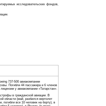
цитируемых исследовательских фондов,
мации.
oeing 737-500 авиакомпании
сквы. Погибли 44 пассажира и 6 членов
 лицензии у авиакомпании «Татарстан».
тастрофы в гражданской авиации. В
ой области (май, разбился вертолет
, погибли все 10 человек на борту), в
ибли 5 человек), в Якутии (в июле