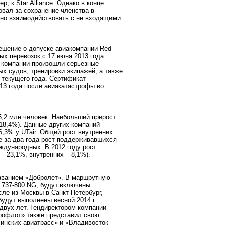
, к Star Alliance. Однако в конце
овал за сохранение членства в
вно взаимодействовать с не входящими
ешение о допуске авиакомпании Red
х перевозок с 17 июня 2013 года.
в компании произошли серьезные
х судов, тренировки экипажей, а также
 текущего года. Сертификат
13 года после авиакатастрофы во
65,2 млн человек. Наибольший прирост
18,4%). Данные других компаний
6,3% у UTair. Общий рост внутренних
е за два года рост поддерживавшихся
ждународных. В 2012 году рост
 23,1%, внутренних – 8,1%).
званием «Добролет». В маршрутную
 737-800 NG, будут включены
ле из Москвы в Санкт-Петербург,
будут выполнены весной 2014 г.
 двух лет. Гендиректором компании
рофлот» также представил свою
инских авиатрасс» и «Владивосток