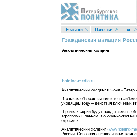
Перейти к основному содержанию
Рейтинги
Повестки
Топ
Гражданская авиация Росси
Вы здесь
Аналитический холдинг
holding-media.ru
Аналитический холдинг и Фонд «Петербу
В рамках обзоров выявляются наиболее
уходящем году – действия ключевых игр
В рамках серии будут представлены об
агропромышленном и оборонно-промышл
отраслях.
Аналитический холдинг (
www.holding-me
России. Основная специализация компан