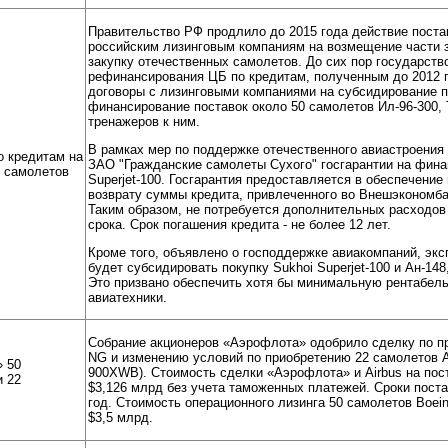
Правительство РФ продлило до 2015 года действие поста
российским лизинговым компаниям на возмещение части з
закупку отечественных самолетов. До сих пор государст
рефинансирования ЦБ по кредитам, полученным до 2012 
договоры с лизинговыми компаниями на субсидирование п
финансирование поставок около 50 самолетов Ил-96-300, Т
тренажеров к ним.
В рамках мер по поддержке отечественного авиастроения
о кредитам на
ЗАО "Гражданские самолеты Сухого" госгарантии на фина
х самолетов
Superjet-100. Госгарантия предоставляется в обеспечение
возврату суммы кредита, привлеченного во Внешэкономбан
Таким образом, не потребуется дополнительных расходов
срока. Срок погашения кредита - не более 12 лет.
Кроме того, объявлено о господдержке авиакомпаний, эк
будет субсидировать покупку Sukhoi Superjet-100 и Ан-14
Это призвано обеспечить хотя бы минимальную рентабель
авиатехники.
Собрание акционеров «Аэрофлота» одобрило сделку по п
NG и изменению условий по приобретению 22 самолетов 
 50
900XWB). Стоимость сделки «Аэрофлота» и Airbus на пос
и 22
$3,126 млрд без учета таможенных платежей. Сроки поста
год. Стоимость операционного лизинга 50 самолетов Boein
$3,5 млрд.