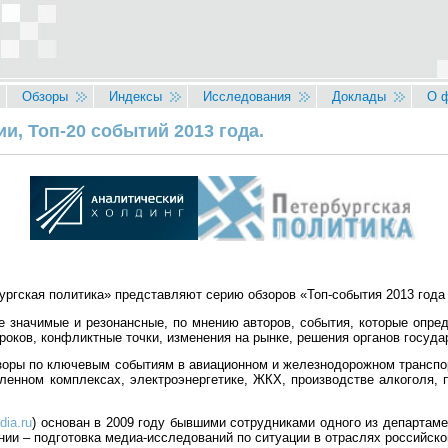
Обзоры
Индексы
Исследования
Доклады
О 
и, Топ-20 событий 2013 года.
ргская политика» представляют серию обзоров «Топ-события 2013 года 
 значимые и резонансные, по мнению авторов, события, которые опре
оков, конфликтные точки, изменения на рынке, решения органов госуда
зоры по ключевым событиям в авиационном и железнодорожном транспор
енном комплексах, электроэнергетике, ЖКХ, производстве алкоголя, п
dia.ru
) основан в 2009 году бывшими сотрудниками одного из департам
ии – подготовка медиа-исследований по ситуации в отраслях российско