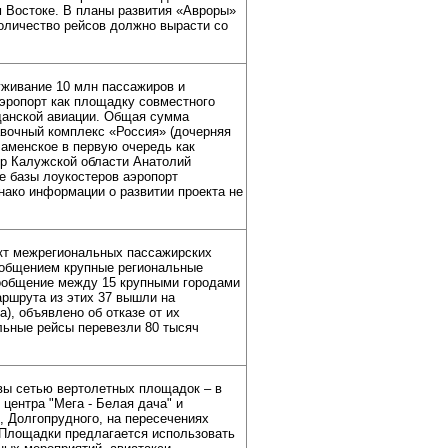
м Востоке. В планы развития «Авроры»
количество рейсов должно вырасти со
уживание 10 млн пассажиров и
аэропорт как площадку совместного
данской авиации. Общая сумма
авочный комплекс «Россия» (дочерняя
Раменское в первую очередь как
ор Калужской области Анатолий
е базы лоукостеров аэропорт
днако информации о развитии проекта не
ект межрегиональных пассажирских
ообщением крупные региональные
сообщение между 15 крупными городами
ршрута из этих 37 вышли на
), объявлено об отказе от их
льные рейсы перевезли 80 тысяч
вы сетью вертолетных площадок – в
центра "Мега - Белая дача" и
, Долгопрудного, на пересечениях
Площадки предлагается использовать