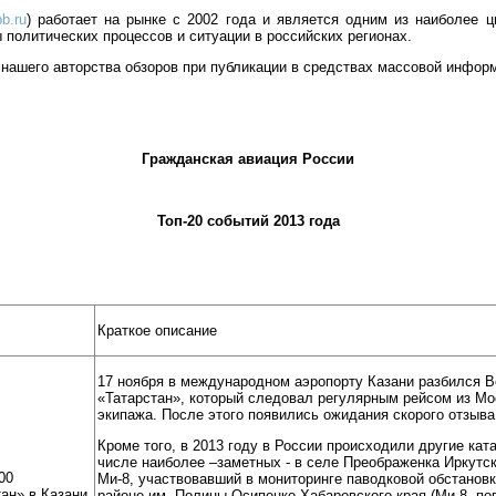
pb.ru
) работает на рынке с 2002 года и является одним из наиболее 
 политических процессов и ситуации в российских регионах.
нашего авторства обзоров при публикации в средствах массовой инфор
Гражданская авиация России
Топ-20 событий 2013 года
Краткое описание
17 ноября в международном аэропорту Казани разбился B
«Татарстан», который следовал регулярным рейсом из Мо
экипажа. После этого появились ожидания скорого отзыва
Кроме того, в 2013 году в России происходили другие ка
числе наиболее –заметных - в селе Преображенка Иркутск
00
Ми-8, участвовавший в мониторинге паводковой обстановки
ан» в Казани
районе им. Полины Осипенко Хабаровского края (Ми-8, пог