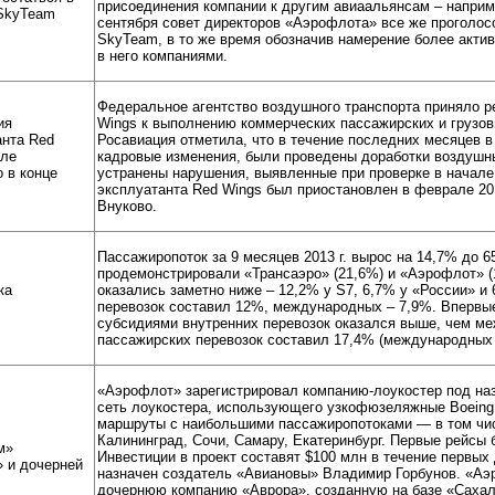
присоединения компании к другим авиаальянсам – например
 SkyTeam
сентября совет директоров «Аэрофлота» все же проголос
SkyTeam, в то же время обозначив намерение более акти
в него компаниями.
Федеральное агентство воздушного транспорта приняло р
ия
Wings к выполнению коммерческих пассажирских и грузовы
анта Red
Росавиация отметила, что в течение последних месяцев 
сле
кадровые изменения, были проведены доработки воздушны
 в конце
устранены нарушения, выявленные при проверке в начале
эксплуатанта Red Wings был приостановлен в феврале 20
Внуково.
Пассажиропоток за 9 месяцев 2013 г. вырос на 14,7% до 
продемонстрировали «Трансаэро» (21,6%) и «Аэрофлот» (
ка
оказались заметно ниже – 12,2% у S7, 6,7% у «России» и 
перевозок составил 12%, международных – 7,9%. Впервы
субсидиями внутренних перевозок оказался выше, чем ме
пассажирских перевозок составил 17,4% (международных –
«Аэрофлот» зарегистрировал компанию-лоукостер под на
сеть лоукостера, использующего узкофюзеляжные Boeing
маршруты с наибольшими пассажиропотоками — в том чис
Калининград, Сочи, Самару, Екатеринбург. Первые рейсы 
м»
Инвестиции в проект составят $100 млн в течение первых
» и дочерней
назначен создатель «Авиановы» Владимир Горбунов. «Аэ
дочернюю компанию «Аврора», созданную на базе «Сахал