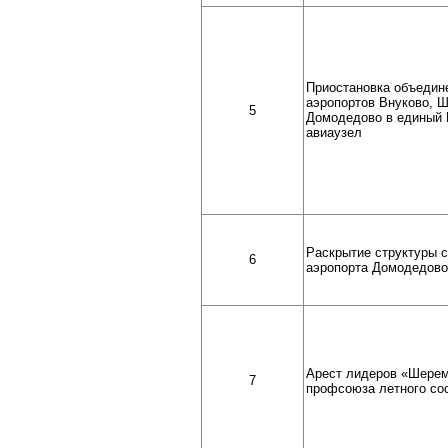
Приостановка объедин
аэропортов Внуково, 
5
Домодедово в единый 
авиаузел
Раскрытие структуры 
6
аэропорта Домодедово
Арест лидеров «Шерем
7
профсоюза летного со