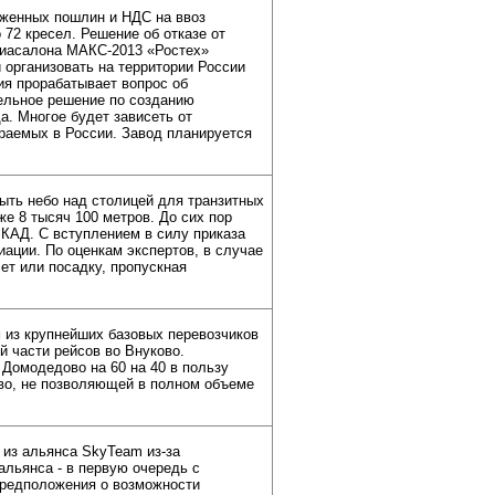
женных пошлин и НДС на ввоз
72 кресел. Решение об отказе от
авиасалона МАКС-2013 «Ростех»
 организовать на территории России
ия прорабатывает вопрос об
тельное решение по созданию
а. Многое будет зависеть от
раемых в России. Завод планируется
ыть небо над столицей для транзитных
же 8 тысяч 100 метров. До сих пор
КАД. С вступлением в силу приказа
ации. По оценкам экспертов, в случае
ет или посадку, пропускная
 из крупнейших базовых перевозчиков
й части рейсов во Внуково.
 Домодедово на 60 на 40 в пользу
во, не позволяющей в полном объеме
из альянса SkyTeam из-за
льянса - в первую очередь с
 предположения о возможности