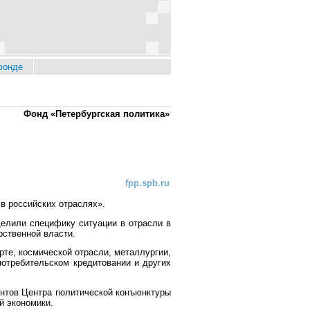
фонде
Фонд «Петербургская политика»
fpp.spb.ru
в российских отраслях».
делили специфику ситуации в отрасли в
рственной власти.
те, космической отрасли, металлургии,
отребительском кредитовании и других
ентов Центра политической конъюнктуры
й экономики.