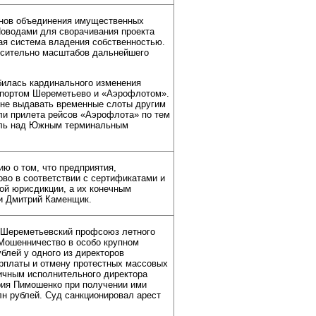
анов объединения имущественных
Поводами для сворачивания проекта
ая система владения собственностью.
носительно масштабов дальнейшего
илась кардинального изменения
опортом Шереметьево и «Аэрофлотом».
не выдавать временные слоты другим
ли прилета рейсов «Аэрофлота» по тем
роль над Южным терминальным
ю о том, что предприятия,
о в соответствии с сертификатами и
ой юрисдикции, а их конечным
и Дмитрий Каменщик.
«Шереметьевский профсоюз летного
«Мошенничество в особо крупном
блей у одного из директоров
арплаты и отмену протестных массовых
личным исполнительного директора
рия Пимошенко при получении ими
лн рублей. Суд санкционировал арест