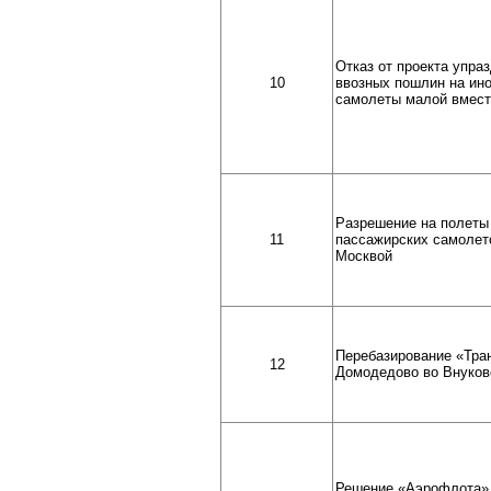
Отказ от проекта упра
10
ввозных пошлин на ин
самолеты малой вмес
Разрешение на полеты
11
пассажирских самолет
Москвой
Перебазирование «Тра
12
Домодедово во Внуков
Решение «Аэрофлота» 