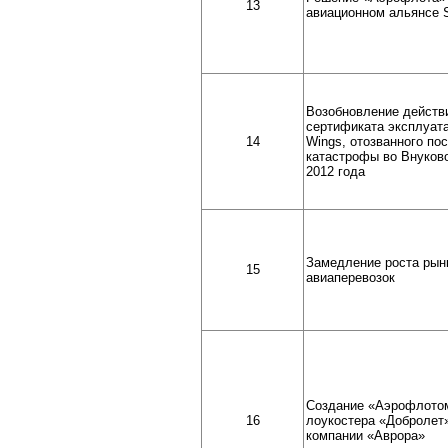
13
авиационном альянсе
Возобновление действ
сертификата эксплуат
14
Wings, отозванного по
катастрофы во Внуково
2012 года
Замедление роста рын
15
авиаперевозок
Создание «Аэрофлото
16
лоукостера «Добролет
компании «Аврора»