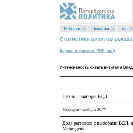
Перейти к основному содержанию
Рейтинги
Повестки
Топ
Статистика визитов высши
Вы здесь
Версия в формате PDF (.pdf)
Интенсивность охвата визитами Вла
Путин – выборы ВДЛ
Медведев – выборы ЗС
**
Доля регионов с выборами ВДЛ, 
Медведева