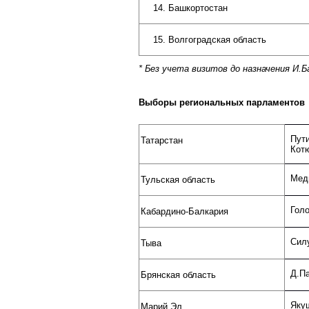
Башкортостан
Волгоградская область
* Без учета визитов до назначения И.
Выборы региональных парламентов
Пути
Татарстан
Котю
Мед
Тульская область
Голо
Кабардино-Балкария
Сил
Тыва
Д.П
Брянская область
Яку
Марий Эл