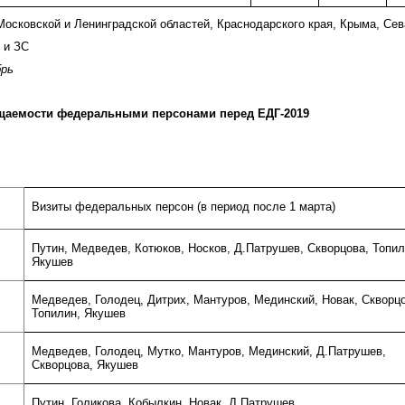
 Московской и Ленинградской областей, Краснодарского края, Крыма, Се
 и ЗС
брь
щаемости федеральными персонами перед ЕДГ-2019
Визиты федеральных персон (в период после 1 марта)
Путин, Медведев, Котюков, Носков, Д.Патрушев, Скворцова, Топил
Якушев
Медведев, Голодец, Дитрих, Мантуров, Мединский, Новак, Скворцо
Топилин, Якушев
Медведев, Голодец, Мутко, Мантуров, Мединский, Д.Патрушев,
Скворцова, Якушев
Путин, Голикова, Кобылкин, Новак, Д.Патрушев