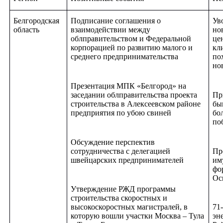
Белгородская
Подписание соглашения о
Ув
область
взаимодействии между
но
облправительством и Федеральной
це
корпорацией по развитию малого и
кл
среднего предпринимательства
по
но
Презентация МПК «Белгород» на
заседании облправительства проекта
Пр
строительства в Алексеевском районе
бы
предприятия по убою свиней
бо
по
Обсуждение перспектив
сотрудничества с делегацией
Пр
швейцарских предпринимателей
им
фо
Ос
Утверждение РЖД программы
строительства скоростных и
высокоскоростных магистралей, в
71-
которую вошли участки Москва – Тула
эн