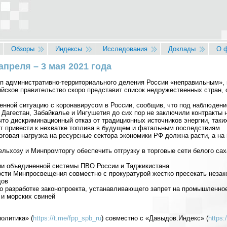
Обзоры
Индексы
Исследования
Доклады
О 
апреля – 3 мая 2021 года
п административно-территориального деления России «неправильным», п
ийское правительство скоро представит список недружественных стран, о
нной ситуацию с коронавирусом в России, сообщив, что под наблюдение
 Дагестан, Забайкалье и Ингушетия до сих пор не заключили контракты н
то дискриминационный отказ от традиционных источников энергии, таких
т привести к нехватке топлива в будущем и фатальным последствиям
оговая нагрузка на ресурсные сектора экономики РФ должна расти, а н
ьхозу и Минпромторгу обеспечить отгрузку в торговые сети белого сах
ии объединенной системы ПВО России и Таджикистана
ости Минпросвещения совместно с прокуратурой жестко пресекать незак
дов
о разработке законопроекта, устанавливающего запрет на промышленно
 и морских свиней
олитика» (
https://t.me/fpp_spb_ru
) совместно с «Давыдов.Индекс» (
https: