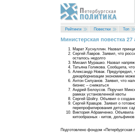
Перейти к основному содержанию
Рейтинги
Повестки
Топ
Министерская повестка 27 
Вы здесь
Марат Хуснуллин. Назвал принци
Сергей Лавров. Заявил, что росс
осталось недолго
Михаил Мурашко. Назвал напряже
Татьяна Голикова. Сообщила, что
Александр Новак. Предупредил, ч
декарборнизации экономики може
Антон Силуанов. Заявил, что нал
бизнес – снижаться
Андрей Белоусов. Поручил Минсел
рамках установленной квоты
Сергей Шойгу. Объявил о создан
Сергей Кравцов. Заявил о готовн
перепрофилирования детских са
Виктория Абрамченко. Объявила 
китообразных - китов, дельфинов
Подготовлено фондом «Петербургская п