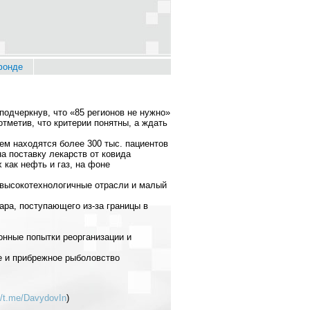
фонде
одчеркнув, что «85 регионов не нужно»
тметив, что критерии понятны, а ждать
м находятся более 300 тыс. пациентов
а поставку лекарств от ковида
 как нефть и газ, на фоне
а высокотехнологичные отрасли и малый
ара, поступающего из-за границы в
онные попытки реорганизации и
е и прибрежное рыболовство
//t.me/DavydovIn
)