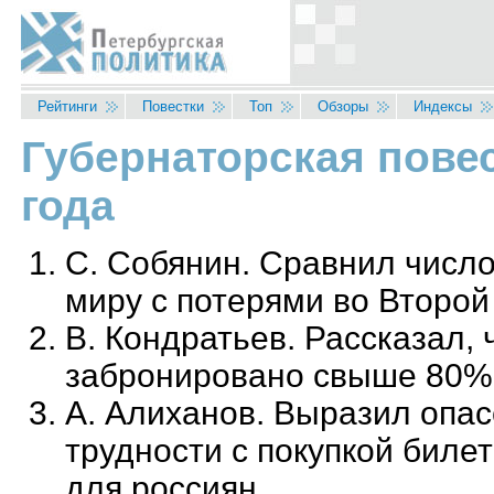
Перейти к основному содержанию
Рейтинги
Повестки
Топ
Обзоры
Индексы
Губернаторская повес
Вы здесь
года
С. Собянин. Сравнил числ
миру с потерями во Второ
В. Кондратьев. Рассказал, 
забронировано свыше 80%
А. Алиханов. Выразил опас
трудности с покупкой билет
для россиян