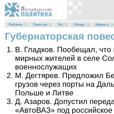
Перейти к основному содержанию
Рейтинги
Повестки
Топ
Обзоры
Индексы
Губернаторская повес
Вы здесь
В. Гладков. Пообещал, чт
мирных жителей в селе Сол
военнослужащих
М. Дегтярев. Предложил Б
грузов через порты на Дал
Польше и Литве
Д. Азаров. Допустил перед
«АвтоВАЗ» под российское