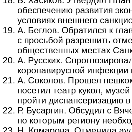
Б. Хасиков. Утвердил Пла
обеспечению развития эко
условиях внешнего санкци
А. Беглов. Обратился к гл
с просьбой разрешить отме
общественных местах Санк
А. Русских. Спрогнозирова
коронавирусной инфекции 
А. Соколов. Прошел пешком
посетил театр кукол, музе
пройти диспансеризацию в
Р. Бусаргин. Обсудил с В
по которым региону необх
Н. Комарова. Отменила ау